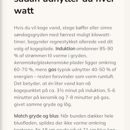
watt
Hvis du vil koge vand, stege bøffer eller simre
søndagsgryden med færrest muligt kilowatt­
timer, begynder regnestykket allerede ved dit
valg af kogeplade.
Induktion
omdanner 85-90
% af strømmen til varme i gryden,
keramiske/glaskeramiske
plader ligger omkring
60-70 %, mens
gas
typisk udnytter 40-50 % af
energien – resten forsvinder som varm rumluft.
Det betyder, at én liter vand kan nå
kogepunktet på ca. 3½ minut på induktion, 5-6
minutter på keramik og 7-8 minutter på gas,
givet samme gryde og låg.
Match gryde og blus
: Når bunden dækker hele
blusfladen, spildes der ikke varme omkring
kanterne. En 18 cm gryde på et 21 cm blus kan