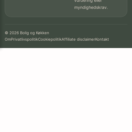
vurdering eller
myndighedskrav.
© 2026 Bolig og Køkken
Om
Privatlivspolitik
Cookiepolitik
Affiliate disclaimer
Kontakt