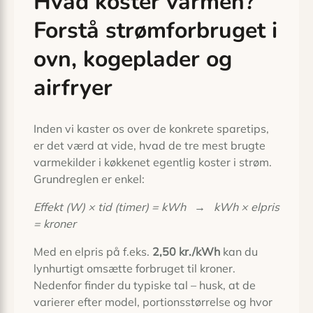
Hvad koster varmen?
Forstå strømforbruget i
ovn, kogeplader og
airfryer
Inden vi kaster os over de konkrete sparetips,
er det værd at vide, hvad de tre mest brugte
varme­kilder i køkkenet egent­lig koster i strøm.
Grundreglen er enkel:
Effekt (W) × tid (timer) = kWh
→
kWh × elpris
= kroner
Med en elpris på f.eks.
2,50 kr./kWh
kan du
lynhurtigt omsætte forbruget til kroner.
Nedenfor finder du typiske tal – husk, at de
varierer efter model, portions­størrelse og hvor