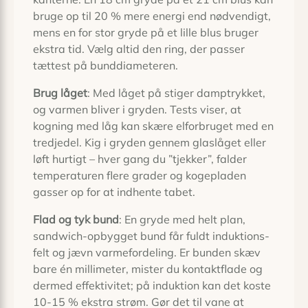
bruge op til 20 % mere energi end nødvendigt,
mens en for stor gryde på et lille blus bruger
ekstra tid. Vælg altid den ring, der passer
tættest på bunddiameteren.
Brug låget
: Med låget på stiger damptrykket,
og varmen bliver i gryden. Tests viser, at
kogning med låg kan skære elforbruget med en
tredjedel. Kig i gryden gennem glaslåget eller
løft hurtigt – hver gang du ”tjekker”, falder
temperaturen flere grader og kogepladen
gasser op for at indhente tabet.
Flad og tyk bund
: En gryde med helt plan,
sandwich­-opbygget bund får fuldt induktions­
felt og jævn varmefordeling. Er bunden skæv
bare én millimeter, mister du kontaktflade og
dermed effektivitet; på induktion kan det koste
10-15 % ekstra strøm. Gør det til vane at