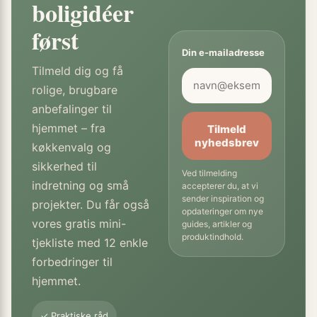
boligidéer
først
Din e-mailadresse
Tilmeld dig og få
rolige, brugbare
anbefalinger til
hjemmet – fra
Tilmeld
nyhedsbrev
køkkenvalg og
sikkerhed til
Ved tilmelding
indretning og små
accepterer du, at vi
sender inspiration og
projekter. Du får også
opdateringer om nye
vores gratis mini-
guides, artikler og
produktindhold.
tjekliste med 12 enkle
forbedringer til
hjemmet.
✓ Praktiske råd