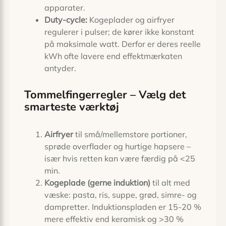
apparater.
Duty-cycle:
Kogeplader og airfryer
regulerer i pulser; de kører ikke konstant
på maksimale watt. Derfor er deres reelle
kWh ofte lavere end effekt­mærkaten
antyder.
Tommelfinger­regler – Vælg det
smarteste værktøj
Airfryer
til små/mellemstore portioner,
sprøde overflader og hurtige hapsere –
især hvis retten kan være færdig på <25
min.
Kogeplade (gerne induktion)
til alt med
væske: pasta, ris, suppe, grød, simre- og
damp­retter. Induktions­pladen er 15-20 %
mere effektiv end keramisk og >30 %