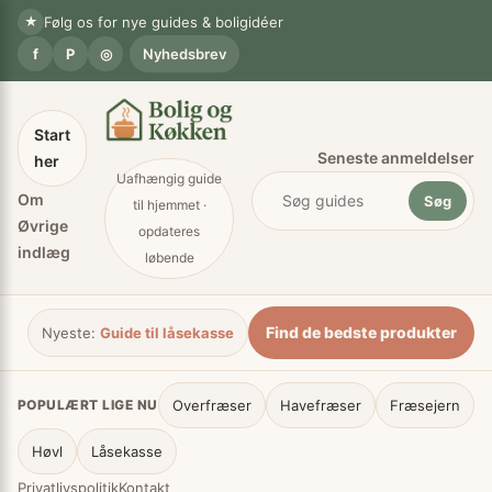
Spring
×
★
Følg os for nye guides & boligidéer
til
f
P
◎
Nyhedsbrev
indhold
Start
Seneste anmeldelser
her
Uafhængig guide
Om
Søg
til hjemmet ·
Øvrige
opdateres
indlæg
løbende
Håndværk
Indretning
Køkken
Sikkerhed
Anme
Find de bedste produkter
Nyeste:
Guide til låsekasse
POPULÆRT LIGE NU
Overfræser
Havefræser
Fræsejern
Høvl
Låsekasse
Privatlivspolitik
Kontakt