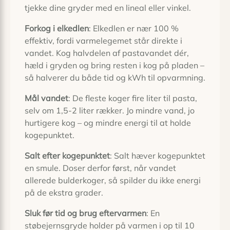
tjekke dine gryder med en lineal eller vinkel.
For­kog i elkedlen
: Elkedlen er nær 100 %
effektiv, fordi varmelegemet står direkte i
vandet. Kog halvdelen af pasta­vandet dér,
hæld i gryden og bring resten i kog på pladen –
så halverer du både tid og kWh til opvarmning.
Mål vandet
: De fleste koger fire liter til pasta,
selv om 1,5-2 liter rækker. Jo mindre vand, jo
hurtigere kog – og mindre energi til at holde
kogepunktet.
Salt efter kogepunktet
: Salt hæver kogepunktet
en smule. Doser derfor først, når vandet
allerede bulderkoger, så spilder du ikke energi
på de ekstra grader.
Sluk før tid og brug eftervarmen
: En
støbejernsgryde holder på varmen i op til 10