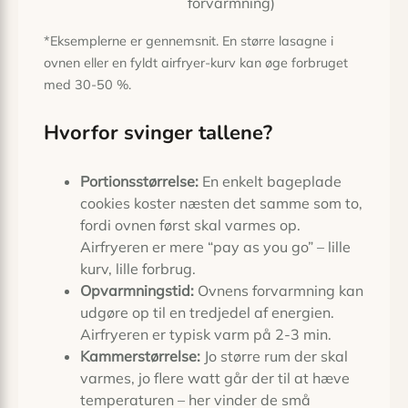
forvarmning)
*Eksemplerne er gennemsnit. En større lasagne i
ovnen eller en fyldt airfryer-kurv kan øge forbruget
med 30-50 %.
Hvorfor svinger tallene?
Portions­størrelse:
En enkelt bageplade
cookies koster næsten det samme som to,
fordi ovnen først skal varmes op.
Airfryeren er mere “pay as you go” – lille
kurv, lille forbrug.
Opvarmnings­tid:
Ovnens forvarmning kan
udgøre op til en tredjedel af energien.
Airfryeren er typisk varm på 2-3 min.
Kammer­størrelse:
Jo større rum der skal
varmes, jo flere watt går der til at hæve
temperaturen – her vinder de små