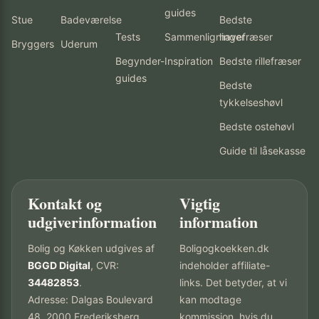
guides
Stue
Badeværelse
Bedste
Tests
Sammenligninger
havefræser
Bryggers
Uderum
Begynder-
Inspiration
Bedste rillefræser
guides
Bedste
tykkelseshøvl
Bedste ostehøvl
Guide til låsekasse
Kontakt og
Vigtig
udgiverinformation
information
Bolig og Køkken udgives af
Boligogkoekken.dk
BGGD Digital
, CVR:
indeholder affiliate-
34482853
.
links. Det betyder, at vi
Adresse: Dalgas Boulevard
kan modtage
48, 2000 Frederiksberg,
kommission, hvis du