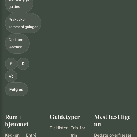
guides
Praktiske
sammenligninger
Opdateret
løbende
f
P
◎
Følg os
Rum i
Guidetyper
Mest læst lige
hjemmet
nu
Tjeklister
Trin-for-
Køkken
Entré
trin
Bedste overfræser