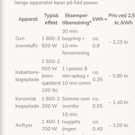
længe apparatet kører på fuld power.
Typisk
Eksempel-
Pris ved 2,
Apparat
kWh ≈
effekt
tilberedning*
kr./kWh
30 min
Ovn
1 800-2
bagning +
ca.
~ 2,25 kr.
(varmluft)
500 W
10 min
0,9
forvarmning
1 500-2
000 W
1 l pasta: 8
Induktions­
ca.
(men
min opkog +
~ 0,90 kr.
kogeplade
0,35
sjældent
10 min simre
100 %)
Keramisk
1 800-2
Samme som
ca.
~ 1,40 kr.
kogeplade
200 W
ovenfor
0,55
15 min
1 400-1
nuggets
ca.
Airfryer
~ 1,00 kr.
700 W
(ingen
0,40