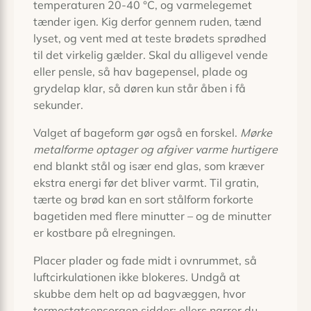
temperaturen 20-40 °C, og varmelegemet
tænder igen. Kig derfor gennem ruden, tænd
lyset, og vent med at teste brødets sprødhed
til det virkelig gælder. Skal du alligevel vende
eller pensle, så hav bagepensel, plade og
grydelap klar, så døren kun står åben i få
sekunder.
Valget af bageform gør også en forskel.
Mørke
metalforme optager og afgiver varme hurtigere
end blankt stål og især end glas, som kræver
ekstra energi før det bliver varmt. Til gratin,
tærte og brød kan en sort stålform forkorte
bagetiden med flere minutter – og de minutter
er kostbare på elregningen.
Placer plader og fade midt i ovnrummet, så
luftcirkulationen ikke blokeres. Undgå at
skubbe dem helt op ad bagvæggen, hvor
termostatsensorgen sidder; ellers narrer du