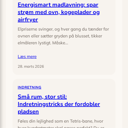
Energismart madlavning: spar
strøm med ovn, kogeplader og
airfryer
Elpriserne svinger, og hver gang du tænder for
ovnen eller sætter gryden på blusset, tikker
elmåleren lystigt. Måske…
Læs mere
28. marts 2026
INDRETNING
Små rum, stor stil:
Indretningstricks der fordobler
pladsen
Føles din lejlighed som en Tetris-bane, hvor
hver kvadratmeter skal passe perfekt? Du er