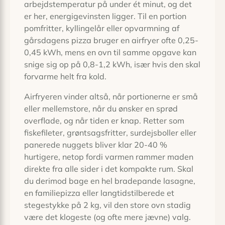
arbejdstemperatur på under ét minut, og det
er her, energigevinsten ligger. Til en portion
pomfritter, kyllingelår eller opvarmning af
gårsdagens pizza bruger en airfryer ofte 0,25-
0,45 kWh, mens en ovn til samme opgave kan
snige sig op på 0,8-1,2 kWh, især hvis den skal
forvarme helt fra kold.
Airfryeren vinder altså, når portionerne er små
eller mellemstore, når du ønsker en sprød
overflade, og når tiden er knap. Retter som
fiskefileter, grøntsags­fritter, surdejsboller eller
panerede nuggets bliver klar 20-40 %
hurtigere, netop fordi varmen rammer maden
direkte fra alle sider i det kompakte rum. Skal
du derimod bage en hel bradepande lasagne,
en familiepizza eller langtidstilberede et
stegestykke på 2 kg, vil den store ovn stadig
være det klogeste (og ofte mere jævne) valg.