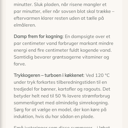
minutter. Sluk pladen, når risene mangler et
par minutter, eller når sovsen blot skal trække –
eftervarmen klarer resten uden at tælle på
elmåleren.
Damp frem for kogning
: En dampsigte over et
par centimeter vand forbruger markant mindre
energi end fire centimeter fuldt kogende vand.
Samtidig bevarer grøntsagerne vitaminer og
farve.
Trykkogeren – turboen i køkkenet
: Ved 120 °C
under tryk forkortes tilberedningstiden til en
tredjedel for bønner, kartofler og ragouts. Det
betyder helt ned til 50 % lavere strømforbrug
sammenlignet med almindelig simrekogning.
Sørg for at vælge en model, der kan køre på
induktion, hvis du har sådan en plade.
Små justeringer som disse summerer – i løbet