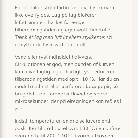
For at holde strømforbruget lavt bør kurven
ikke overfyldes. Lag på lag blokerer
luftstrømmen, hvilket forlænger
tilberedningstiden og øger watt-timetallet.
Tænk
ét lag med luft imellem stykkerne
; så
udnytter du hver watt optimalt.
Vend eller ryst indholdet halvvejs.
Cirkulationen er god, men bunden af kurven
kan blive fugtig, og et hurtigt ryst reducerer
tilberedningstiden med op til 10 %. Har du en
model med rist eller perforeret bagepapir, så
brug det – det forbedrer flowet og sparer
mikro­sekunder, der på elregningen kan måles i
øre.
Indstil temperaturen en anelse lavere end
opskrifter til traditionel ovn. 180 °C i en airfryer
svarer ofte til 200-210 °C i varmlufts­ovnen.