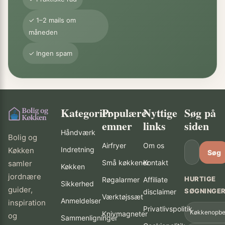
✓ 1–2 mails om
måneden
✓ Ingen spam
Kategorier
Populære
Nyttige
Søg på
emner
links
siden
Håndværk
Bolig og
Airfryer
Om os
Indretning
Køkken
Søg
Små køkkener
Kontakt
samler
Køkken
jordnære
HURTIGE
Røgalarmer
Affiliate
Sikkerhed
guider,
SØGNINGE
disclaimer
Værktøjssæt
Anmeldelser
inspiration
Privatlivspolitik
Køkkenopbe
Knivmagneter
og
Sammenligninger