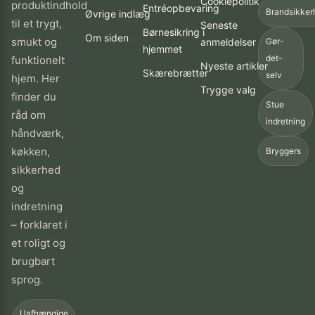
Cookiepolitik
produktindhold
Entréopbevaring
Brandsikker
Øvrige indlæg
til et trygt,
Seneste
Børnesikring i
Om siden
smukt og
anmeldelser
Gør-
hjemmet
det-
funktionelt
Nyeste artikler
Skærebrætter
selv
hjem. Her
Trygge valg
finder du
Stue
råd om
indretning
håndværk,
køkken,
Bryggers
sikkerhed
og
indretning
– forklaret i
et roligt og
brugbart
sprog.
Uafhængige