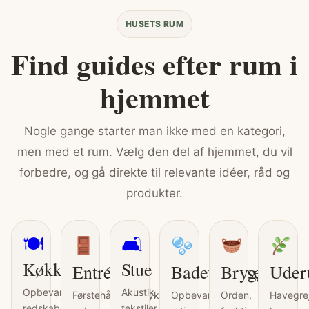
HUSETS RUM
Find guides efter rum i
hjemmet
Nogle gange starter man ikke med en kategori,
men med et rum. Vælg den del af hjemmet, du vil
forbedre, og gå direkte til relevante idéer, råd og
produkter.
🍽
🛋
Køkken
Stue
Entré
Badeværelse
Bryggers
Ude
Opbevaring,
Akustik,
Førstehåndsindtryk,
Opbevaring,
Orden,
Havegrej
redskaber,
tekstiler,