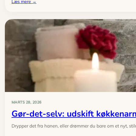
:
Læs mere →
Små
rum,
stor
stil:
Indretningstricks
der
fordobler
pladsen
MARTS 28, 2026
Gør-det-selv: udskift køkkenarma
Drypper det fra hanen, eller drømmer du bare om et nyt, st