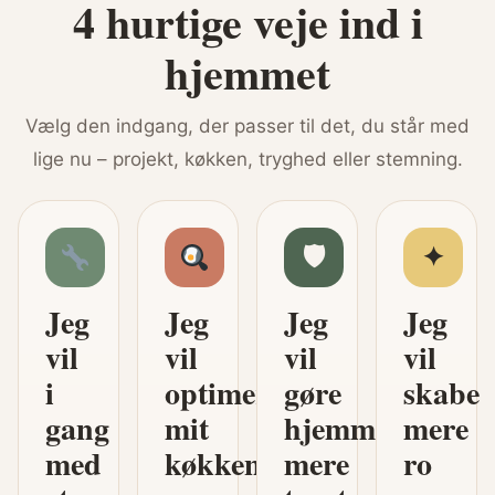
4 hurtige veje ind i
hjemmet
Vælg den indgang, der passer til det, du står med
lige nu – projekt, køkken, tryghed eller stemning.
🛡
✦
Jeg
Jeg
Jeg
Jeg
vil
vil
vil
vil
i
optimere
gøre
skabe
gang
mit
hjemmet
mere
med
køkken
mere
ro