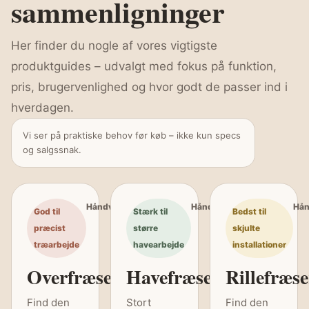
sammenligninger
Her finder du nogle af vores vigtigste
produktguides – udvalgt med fokus på funktion,
pris, brugervenlighed og hvor godt de passer ind i
hverdagen.
Vi ser på praktiske behov før køb – ikke kun specs
og salgssnak.
Håndværk
Håndværk
Hå
God til
Stærk til
Bedst til
præcist
større
skjulte
træarbejde
havearbejde
installationer
Overfræser
Havefræser
Rillefræse
Find den
Stort
Find den