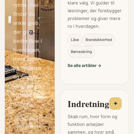
klare valg. Vi guider til
rytme. Her
løsninger, der forebygger
finder du
problemer og giver mere
enkle greb,
ro i hverdagen.
der giver
Låse
Brandsikkerhed
bedre flow i
hverdagen,
Børnesikring
mere orden
Se alle artikler →
på hylderne
og smarte
valg i alt fra
redskaber til
Indretning
✦
rutiner.
Skab rum, hvor form og
Opbevaring i
funktion arbejder
små køkkener
sammen, og hvor små