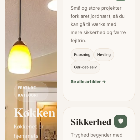
Små og store projekter
forklaret jordnært, så du
kan gå til værks med
mere sikkerhed og færre
fejltrin.
Fræsning
Høvling
Gør-det-selv
Se alle artikler →
FEATURE-
KATEGORI
Køkken
Sikkerhed
🛡
Køkkenet er
Tryghed begynder med
hjemmets