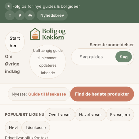
Spring
★
Følg os for nye guides & boligidéer
til
f
P
◎
Nyhedsbrev
indhold
Start
Seneste anmeldelser
her
Uafhængig guide
Om
Søg
til hjemmet ·
Øvrige
opdateres
indlæg
løbende
Håndværk
Indretning
Køkken
Sikkerhed
Anme
Find de bedste produkter
Nyeste:
Guide til låsekasse
POPULÆRT LIGE NU
Overfræser
Havefræser
Fræsejern
Høvl
Låsekasse
Privatlivspolitik
Kontakt