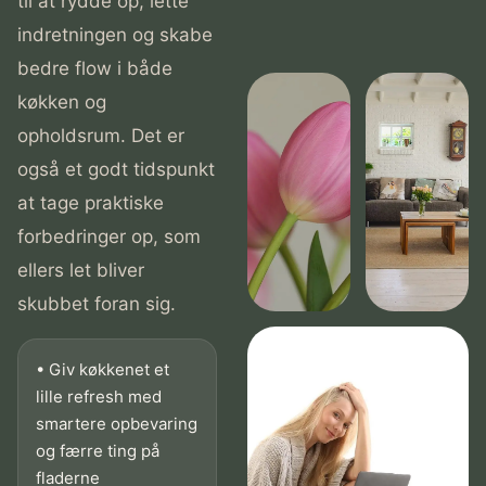
til at rydde op, lette
indretningen og skabe
bedre flow i både
køkken og
opholdsrum. Det er
også et godt tidspunkt
at tage praktiske
forbedringer op, som
ellers let bliver
skubbet foran sig.
• Giv køkkenet et
lille refresh med
smartere opbevaring
og færre ting på
fladerne