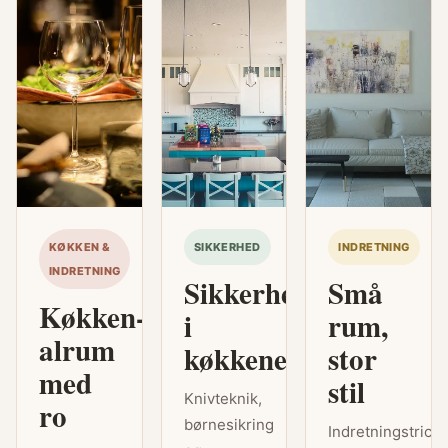
KØKKEN &
SIKKERHED
INDRETNING
INDRETNING
Sikkerhed
Små
Køkken-
i
rum,
alrum
køkkenet
stor
med
stil
Knivteknik,
ro
børnesikring
Indretningstricks