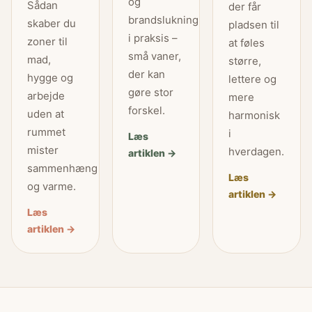
og
Sådan
der får
brandslukning
skaber du
pladsen til
i praksis –
zoner til
at føles
små vaner,
mad,
større,
der kan
hygge og
lettere og
gøre stor
arbejde
mere
forskel.
uden at
harmonisk
rummet
i
Læs
mister
hverdagen.
artiklen →
sammenhæng
Læs
og varme.
artiklen →
Læs
artiklen →