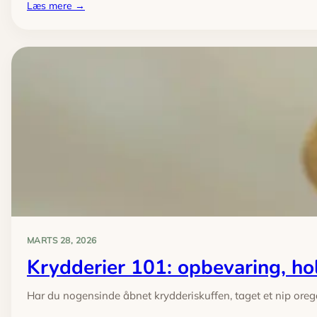
:
Læs mere →
Gør-
det-
selv:
udskift
køkkenarmaturet
sikkert
–
trin
for
trin
MARTS 28, 2026
Krydderier 101: opbevaring, h
Har du nogensinde åbnet krydderiskuffen, taget et nip oreg