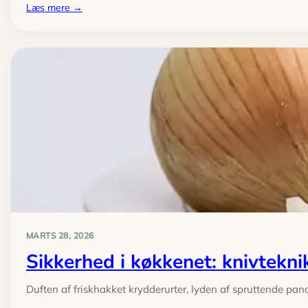
:
Læs mere →
Krydderier
101:
opbevaring,
holdbarhed
og
blandinger
der
løfter
hverdagsmaden
MARTS 28, 2026
Sikkerhed i køkkenet: knivtekni
Duften af friskhakket krydderurter, lyden af spruttende pa