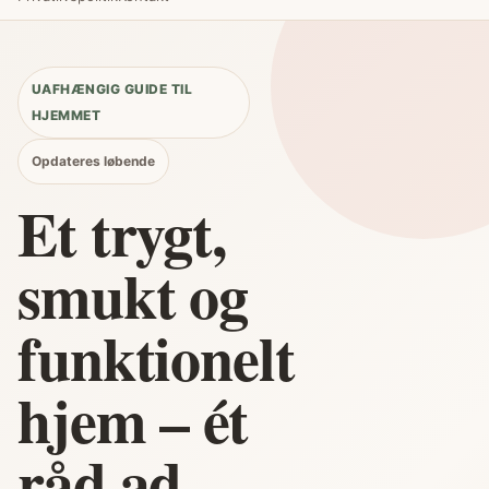
UAFHÆNGIG GUIDE TIL
HJEMMET
Opdateres løbende
Et trygt,
smukt og
funktionelt
hjem – ét
råd ad