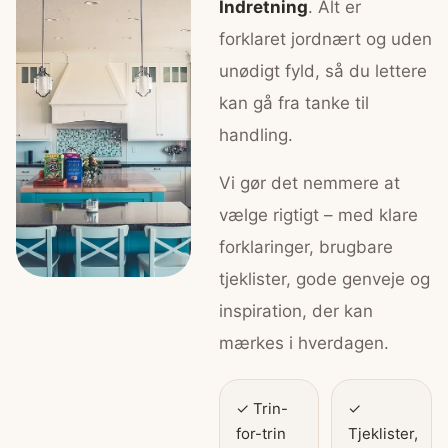
Indretning
. Alt er
forklaret jordnært og uden
unødigt fyld, så du lettere
kan gå fra tanke til
handling.
Vi gør det nemmere at
vælge rigtigt – med klare
forklaringer, brugbare
tjeklister, gode genveje og
inspiration, der kan
mærkes i hverdagen.
✓ Trin-
✓
for-trin
Tjeklister,