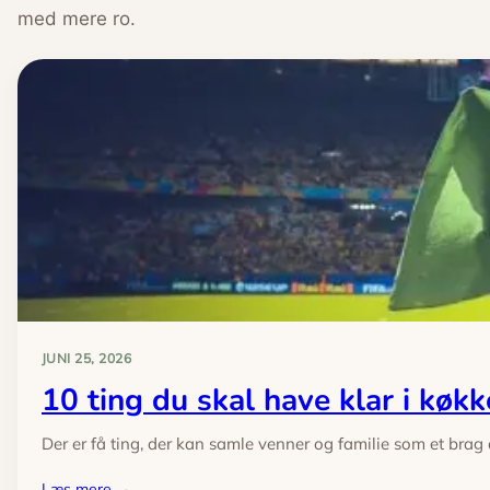
med mere ro.
JUNI 25, 2026
10 ting du skal have klar i kø
Der er få ting, der kan samle venner og familie som et bra
:
Læs mere →