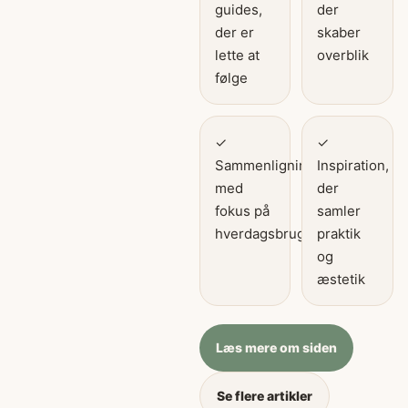
guides,
der
der er
skaber
lette at
overblik
følge
✓
✓
Sammenligninger
Inspiration,
med
der
fokus på
samler
hverdagsbrug
praktik
og
æstetik
Læs mere om siden
Se flere artikler