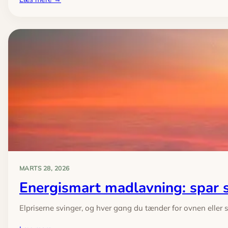
10
ting
du
skal
have
klar
i
køkkenet
før
Brøndby
mod
AGF
MARTS 28, 2026
Energismart madlavning: spar 
Elpriserne svinger, og hver gang du tænder for ovnen eller s