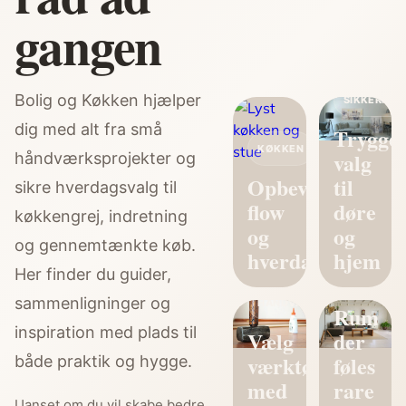
gangen
Bolig og Køkken hjælper
SIKKERHED
dig med alt fra små
Trygge
KØKKEN
valg
håndværksprojekter og
Opbevaring,
til
sikre hverdagsvalg til
flow
døre
køkkengrej, indretning
og
og
og gennemtænkte køb.
hverdagsro
hjem
Her finder du guider,
INDRETNIN
sammenligninger og
HÅNDVÆRK
Rum
inspiration med plads til
Vælg
der
værktøj
føles
både praktik og hygge.
med
rare
Uanset om du vil skabe bedre