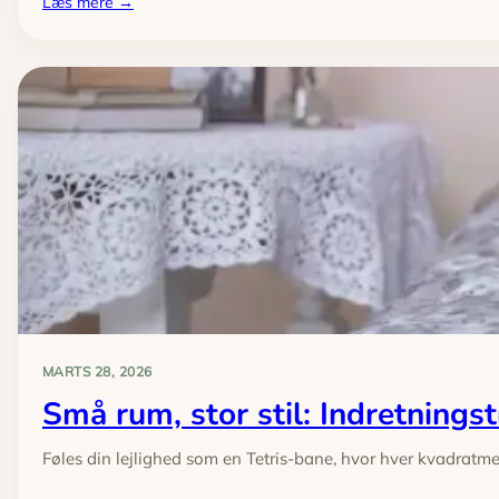
:
Læs mere →
Energismart
madlavning:
spar
strøm
med
ovn,
kogeplader
og
airfryer
MARTS 28, 2026
Små rum, stor stil: Indretnings
Føles din lejlighed som en Tetris-bane, hvor hver kvadratme