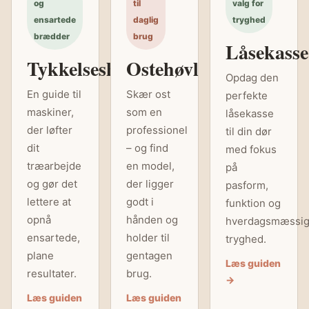
og
til
valg for
ensartede
daglig
tryghed
brædder
brug
Låsekasse
Tykkelseshøvl
Ostehøvl
Opdag den
En guide til
Skær ost
perfekte
maskiner,
som en
låsekasse
der løfter
professionel
til din dør
dit
– og find
med fokus
træarbejde
en model,
på
og gør det
der ligger
pasform,
lettere at
godt i
funktion og
opnå
hånden og
hverdagsmæssi
ensartede,
holder til
tryghed.
plane
gentagen
Læs guiden
resultater.
brug.
→
Læs guiden
Læs guiden