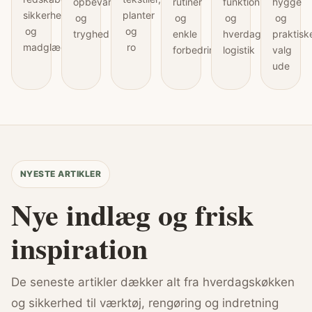
opbevaring
rutiner
funktion
hygge
sikkerhed
planter
og
og
og
og
og
og
tryghed
enkle
hverdagens
praktisk
madglæde
ro
forbedringer
logistik
valg
ude
NYESTE ARTIKLER
Nye indlæg og frisk
inspiration
De seneste artikler dækker alt fra hverdagskøkken
og sikkerhed til værktøj, rengøring og indretning