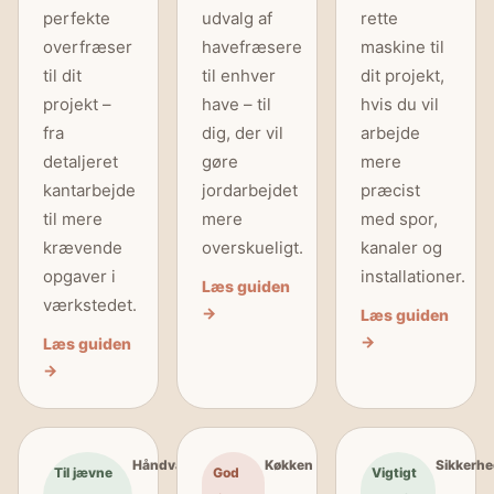
perfekte
udvalg af
rette
overfræser
havefræsere
maskine til
til dit
til enhver
dit projekt,
projekt –
have – til
hvis du vil
fra
dig, der vil
arbejde
detaljeret
gøre
mere
kantarbejde
jordarbejdet
præcist
til mere
mere
med spor,
krævende
overskueligt.
kanaler og
opgaver i
installationer.
Læs guiden
værkstedet.
→
Læs guiden
→
Læs guiden
→
Håndværk
Køkken
Sikkerh
Til jævne
God
Vigtigt