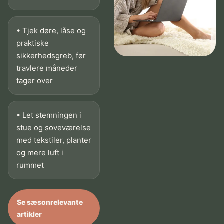
• Tjek døre, låse og
praktiske
sikkerhedsgreb, før
travlere måneder
tager over
• Let stemningen i
stue og soveværelse
med tekstiler, planter
og mere luft i
rummet
Se sæsonrelevante
artikler