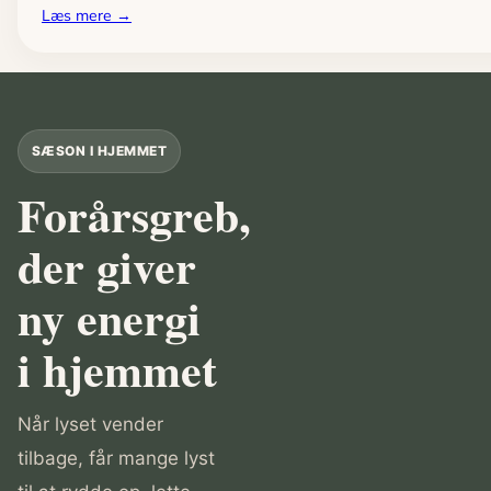
:
Læs mere →
Sikkerhed
i
køkkenet:
knivteknik,
børnesikring
SÆSON I HJEMMET
og
Forårsgreb,
brandslukning
i
der giver
praksis
ny energi
i hjemmet
Når lyset vender
tilbage, får mange lyst