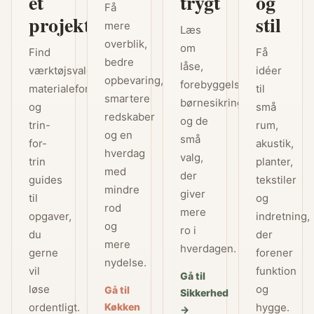
et
trygt
og
Få
projekt
stil
mere
Læs
overblik,
om
Find
Få
bedre
låse,
værktøjsvalg,
idéer
opbevaring,
forebyggelse,
materialeforståelse
til
smartere
børnesikring
og
små
redskaber
og de
trin-
rum,
og en
små
for-
akustik,
hverdag
valg,
trin
planter,
med
der
guides
tekstiler
mindre
giver
til
og
rod
mere
opgaver,
indretning,
og
ro i
du
der
mere
hverdagen.
gerne
forener
nydelse.
vil
funktion
Gå til
løse
og
Gå til
Sikkerhed
ordentligt.
Køkken
hygge.
→