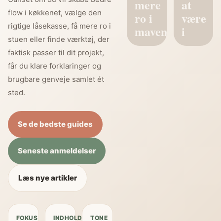
mere
at
flow i køkkenet, vælge den
ro i
være
rigtige låsekasse, få mere ro i
maven
i
stuen eller finde værktøj, der
faktisk passer til dit projekt,
får du klare forklaringer og
brugbare genveje samlet ét
sted.
Se de bedste guides
Seneste anmeldelser
Læs nye artikler
FOKUS
INDHOLD
TONE