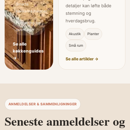
Smarte
detaljer kan løfte både
køkkenredskaber
stemning og
hverdagsbrug.
Rengøring og
overflader
Akustik
Planter
Se alle
Små rum
køkkenguides
→
Se alle artikler →
ANMELDELSER & SAMMENLIGNINGER
Seneste anmeldelser og