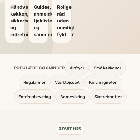
Håndværk,
Guides,
Rolige
køkken,
anmeldelser,
råd
sikkerhed
tjeklister
uden
og
og
unødigt
indretning
sammenligninger
fyld
POPULÆRE SØGNINGER
Airfryer
Små køkkener
Røgalarmer
Værktøjssæt
Knivmagneter
Entréopbevaring
Børnesikring
Skærebrætter
START HER